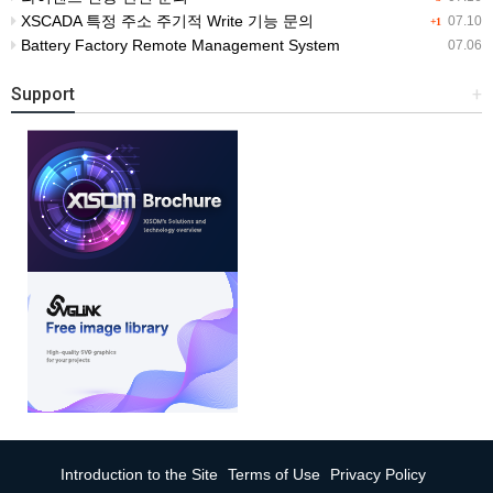
XSCADA 특정 주소 주기적 Write 기능 문의
07.10
+1
Battery Factory Remote Management System
07.06
Support
+
Introduction to the Site
Terms of Use
Privacy Policy