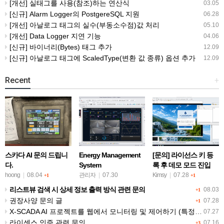
[개선] 실태그를 사용(참조)하는 연산식
03.05
[신규] Alarm Logger의 PostgereSQL 지원
06.28
[개선] 아날로그 태그의 실수(부동소수점)값 처리
05.10
[개선] Data Logger 지연 기능
04.06
[신규] 바이너리(Bytes) 태그 추가
12.09
[신규] 아날로그 태그에 ScaledType(변환 값 종류) 옵션 추가
12.09
Recent
+
스카다 AI 문의 드립니
Energy Management
[문의] 라이선스 키 등
다.
System
록 후 데모 모드 진입
(OpenWeather API를
및 10분 후 자동 종료
hoong
|
08.04
관리자
|
07.30
Kimsy
|
07.28
+1
+1
활용한 날씨 정보 조회)
현상
리스트뷰 검색 시 상세 정보 출력 방식 관련 문의
08.03
+1
권장사양 문의 글
07.28
+1
X-SCADA AI 프로젝트를 웹에서 모니터링 및 제어하기 (특정 페이지만 내보내기)
07.27
라이센스 인증 관련 문의
07.16
+3