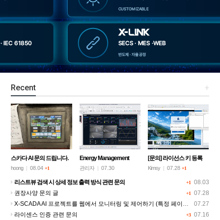
Recent
+
스카다 AI 문의 드립니다.
Energy Management
[문의] 라이선스 키 등록
System (OpenWeather
후 데모 모드 진입 및 10분
hoong
|
08.04
관리자
|
07.30
Kimsy
|
07.28
+1
+1
API를 활용한 날씨 정보
후 자동 종료 현상
리스트뷰 검색 시 상세 정보 출력 방식 관련 문의
08.03
+1
조회)
권장사양 문의 글
07.28
+1
X-SCADA AI 프로젝트를 웹에서 모니터링 및 제어하기 (특정 페이지만 내보내기)
07.27
라이센스 인증 관련 문의
07.16
+3