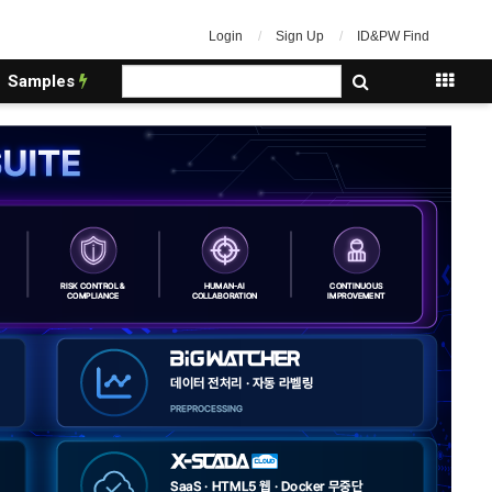
Login
Sign Up
ID&PW Find
Samples