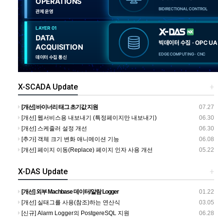
X-SCADA Update
+
[개선] 바이너리 태그 초기값 지원
07.27
[개선] 웹서비스용 내보내기 (특정페이지만 내보내기)
06.30
[개선] 스케줄러 설정 개선
06.30
[추가] 객체 크기 변화 애니메이션 기능
06.08
[개선] 페이지 이동(Replace) 페이지 인자 사용 개선
05.22
X-DAS Update
+
[개선] 외부 Machbase 데이터/알람 Logger
01.22
[개선] 실태그를 사용(참조)하는 연산식
03.05
[신규] Alarm Logger의 PostgereSQL 지원
06.28