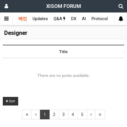
XISOM FORUM
메인
Updates
Q&A
DX
AI
Protocol
Educat
Designer
Title
There are no posts available.
Sort
1
2
3
4
5