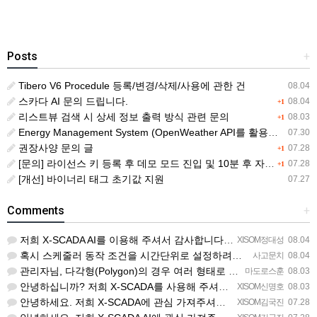
Posts
+
Tibero V6 Procedule 등록/변경/삭제/사용에 관한 건
08.04
스카다 AI 문의 드립니다.
08.04
+1
리스트뷰 검색 시 상세 정보 출력 방식 관련 문의
08.03
+1
Energy Management System (OpenWeather API를 활용한 날씨 정보 조회)
07.30
권장사양 문의 글
07.28
+1
[문의] 라이선스 키 등록 후 데모 모드 진입 및 10분 후 자동 종료 현상
07.28
+1
[개선] 바이너리 태그 초기값 지원
07.27
Comments
+
저희 X-SCADA AI를 이용해 주셔서 감사합니다. 문의 사항에 대하여 답변드리겠습니다. 문의하신 내용을 …
XISOM정대성
08.04
혹시 스케줄러 동작 조건을 시간단위로 설정하려면 일단위를 여러개 설정하는거 말고 방법이 있을까요?
사고문치
08.04
관리자님, 다각형(Polygon)의 경우 여러 형태로 도형을 그려서 첫 점과 끝 점을 이었음에도 불구하고 완…
마도로스훈
08.03
안녕하십니까? 저희 X-SCADA를 사용해 주셔서 감사합니다. 문의하신 리스트뷰의 열 구성 변경 기능에 대해…
XISOM신명호
08.03
안녕하세요. 저희 X-SCADA에 관심 가져주셔서 감사합니다. 자이솜 웹사이트의 X-SCADA AI 소개 페…
XISOM김국진
07.28