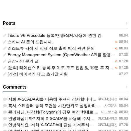
Posts
+
Tibero V6 Procedule 등록/변경/삭제/사용에 관한 건
08.04
스카다 AI 문의 드립니다.
08.04
+1
리스트뷰 검색 시 상세 정보 출력 방식 관련 문의
08.03
+1
Energy Management System (OpenWeather API를 활용한 날씨 정보 조회)
07.30
권장사양 문의 글
07.28
+1
[문의] 라이선스 키 등록 후 데모 모드 진입 및 10분 후 자동 종료 현상
07.28
+1
[개선] 바이너리 태그 초기값 지원
07.27
Comments
+
저희 X-SCADA AI를 이용해 주셔서 감사합니다. 문의 사항에 대하여 답변드리겠습니다. 문의하신 내용을 …
XISOM정대성
08.04
혹시 스케줄러 동작 조건을 시간단위로 설정하려면 일단위를 여러개 설정하는거 말고 방법이 있을까요?
사고문치
08.04
관리자님, 다각형(Polygon)의 경우 여러 형태로 도형을 그려서 첫 점과 끝 점을 이었음에도 불구하고 완…
마도로스훈
08.03
안녕하십니까? 저희 X-SCADA를 사용해 주셔서 감사합니다. 문의하신 리스트뷰의 열 구성 변경 기능에 대해…
XISOM신명호
08.03
안녕하세요. 저희 X-SCADA에 관심 가져주셔서 감사합니다. 자이솜 웹사이트의 X-SCADA AI 소개 페…
XISOM김국진
07.28