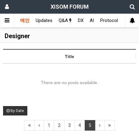
XISOM FORUM
메인
Updates
Q&A
DX
AI
Protocol
Educat
Designer
Title
There are no posts available.
By Date
1
2
3
4
5