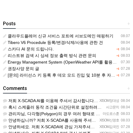
Posts
+
클라우드플레어 신규 서비스 포트에 서브도메인 매핑하기
08.07
Tibero V6 Procedule 등록/변경/삭제/사용에 관한 건
08.04
스카다 AI 문의 드립니다.
08.04
+1
리스트뷰 검색 시 상세 정보 출력 방식 관련 문의
08.03
+1
Energy Management System (OpenWeather API를 활용한 날씨 정보 조회)
07.30
권장사양 문의 글
07.28
+1
[문의] 라이선스 키 등록 후 데모 모드 진입 및 10분 후 자동 종료 현상
07.28
+1
Comments
+
저희 X-SCADA AI를 이용해 주셔서 감사합니다. 문의 사항에 대하여 답변드리겠습니다. 문의하신 내용을 …
XISOM정대성
08.04
혹시 스케줄러 동작 조건을 시간단위로 설정하려면 일단위를 여러개 설정하는거 말고 방법이 있을까요?
사고문치
08.04
관리자님, 다각형(Polygon)의 경우 여러 형태로 도형을 그려서 첫 점과 끝 점을 이었음에도 불구하고 완…
마도로스훈
08.03
안녕하십니까? 저희 X-SCADA를 사용해 주셔서 감사합니다. 문의하신 리스트뷰의 열 구성 변경 기능에 대해…
XISOM신명호
08.03
안녕하세요. 저희 X-SCADA에 관심 가져주셔서 감사합니다. 자이솜 웹사이트의 X-SCADA AI 소개 페…
XISOM김국진
07.28