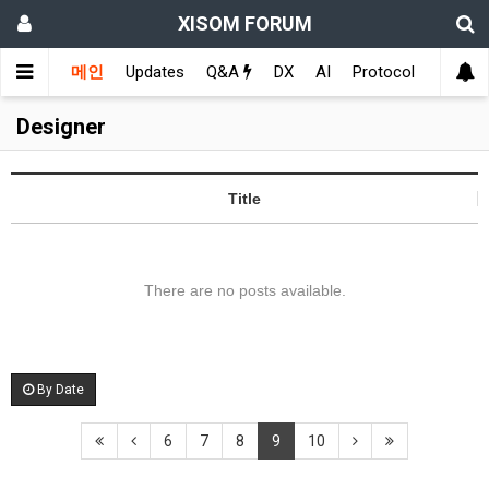
XISOM FORUM
메인
Updates
Q&A
DX
AI
Protocol
Educat
Designer
Title
There are no posts available.
By Date
6
7
8
9
10