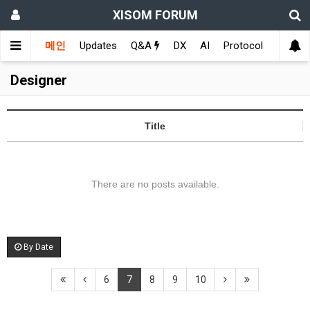
XISOM FORUM
메인
Updates
Q&A
DX
AI
Protocol
Educat
Designer
Title
There are no posts available.
By Date
6
7
8
9
10