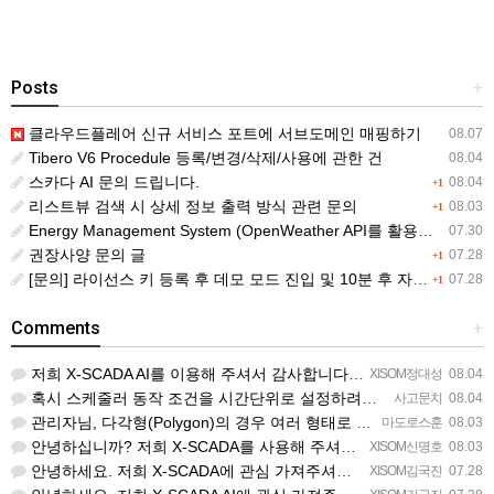
Posts
+
클라우드플레어 신규 서비스 포트에 서브도메인 매핑하기
08.07
Tibero V6 Procedule 등록/변경/삭제/사용에 관한 건
08.04
스카다 AI 문의 드립니다.
08.04
+1
리스트뷰 검색 시 상세 정보 출력 방식 관련 문의
08.03
+1
Energy Management System (OpenWeather API를 활용한 날씨 정보 조회)
07.30
권장사양 문의 글
07.28
+1
[문의] 라이선스 키 등록 후 데모 모드 진입 및 10분 후 자동 종료 현상
07.28
+1
Comments
+
저희 X-SCADA AI를 이용해 주셔서 감사합니다. 문의 사항에 대하여 답변드리겠습니다. 문의하신 내용을 …
XISOM정대성
08.04
혹시 스케줄러 동작 조건을 시간단위로 설정하려면 일단위를 여러개 설정하는거 말고 방법이 있을까요?
사고문치
08.04
관리자님, 다각형(Polygon)의 경우 여러 형태로 도형을 그려서 첫 점과 끝 점을 이었음에도 불구하고 완…
마도로스훈
08.03
안녕하십니까? 저희 X-SCADA를 사용해 주셔서 감사합니다. 문의하신 리스트뷰의 열 구성 변경 기능에 대해…
XISOM신명호
08.03
안녕하세요. 저희 X-SCADA에 관심 가져주셔서 감사합니다. 자이솜 웹사이트의 X-SCADA AI 소개 페…
XISOM김국진
07.28