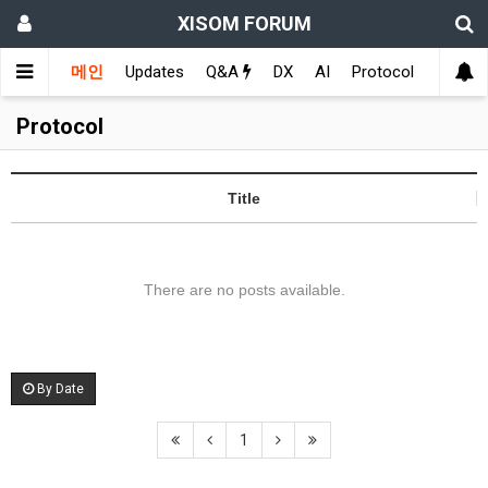
XISOM FORUM
메인
Updates
Q&A
DX
AI
Protocol
Educat
Protocol
Title
There are no posts available.
By Date
1