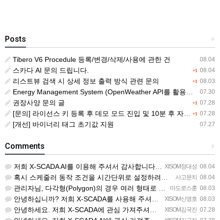
Posts
+
Tibero V6 Procedule 등록/변경/삭제/사용에 관한 건
08.04
스카다 AI 문의 드립니다.
08.04
+1
리스트뷰 검색 시 상세 정보 출력 방식 관련 문의
08.03
+1
Energy Management System (OpenWeather API를 활용한 날씨 정보 조회)
07.30
권장사양 문의 글
07.28
+1
[문의] 라이선스 키 등록 후 데모 모드 진입 및 10분 후 자동 종료 현상
07.28
+1
[개선] 바이너리 태그 초기값 지원
07.27
Comments
+
저희 X-SCADA AI를 이용해 주셔서 감사합니다. 문의 사항에 대하여 답변드리겠습니다. 문의하신 내용을 …
XISOM정대성
08.04
혹시 스케줄러 동작 조건을 시간단위로 설정하려면 일단위를 여러개 설정하는거 말고 방법이 있을까요?
사고문치
08.04
관리자님, 다각형(Polygon)의 경우 여러 형태로 도형을 그려서 첫 점과 끝 점을 이었음에도 불구하고 완…
마도로스훈
08.03
안녕하십니까? 저희 X-SCADA를 사용해 주셔서 감사합니다. 문의하신 리스트뷰의 열 구성 변경 기능에 대해…
XISOM신명호
08.03
안녕하세요. 저희 X-SCADA에 관심 가져주셔서 감사합니다. 자이솜 웹사이트의 X-SCADA AI 소개 페…
XISOM김국진
07.28