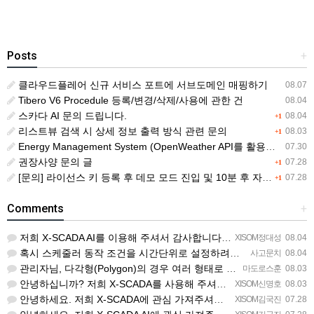
Posts
+
클라우드플레어 신규 서비스 포트에 서브도메인 매핑하기
08.07
Tibero V6 Procedule 등록/변경/삭제/사용에 관한 건
08.04
스카다 AI 문의 드립니다.
08.04
+1
리스트뷰 검색 시 상세 정보 출력 방식 관련 문의
08.03
+1
Energy Management System (OpenWeather API를 활용한 날씨 정보 조회)
07.30
권장사양 문의 글
07.28
+1
[문의] 라이선스 키 등록 후 데모 모드 진입 및 10분 후 자동 종료 현상
07.28
+1
Comments
+
저희 X-SCADA AI를 이용해 주셔서 감사합니다. 문의 사항에 대하여 답변드리겠습니다. 문의하신 내용을 …
XISOM정대성
08.04
혹시 스케줄러 동작 조건을 시간단위로 설정하려면 일단위를 여러개 설정하는거 말고 방법이 있을까요?
사고문치
08.04
관리자님, 다각형(Polygon)의 경우 여러 형태로 도형을 그려서 첫 점과 끝 점을 이었음에도 불구하고 완…
마도로스훈
08.03
안녕하십니까? 저희 X-SCADA를 사용해 주셔서 감사합니다. 문의하신 리스트뷰의 열 구성 변경 기능에 대해…
XISOM신명호
08.03
안녕하세요. 저희 X-SCADA에 관심 가져주셔서 감사합니다. 자이솜 웹사이트의 X-SCADA AI 소개 페…
XISOM김국진
07.28