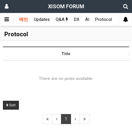
XISOM FORUM
메인
Updates
Q&A
DX
AI
Protocol
Educat
Protocol
Title
There are no posts available.
Sort
1