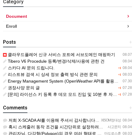
Category
Document
Enroll
Posts
+
클라우드플레어 신규 서비스 포트에 서브도메인 매핑하기
08.07
Tibero V6 Procedule 등록/변경/삭제/사용에 관한 건
08.04
스카다 AI 문의 드립니다.
08.04
+1
리스트뷰 검색 시 상세 정보 출력 방식 관련 문의
08.03
+1
Energy Management System (OpenWeather API를 활용한 날씨 정보 조회)
07.30
권장사양 문의 글
07.28
+1
[문의] 라이선스 키 등록 후 데모 모드 진입 및 10분 후 자동 종료 현상
07.28
+1
Comments
+
저희 X-SCADA AI를 이용해 주셔서 감사합니다. 문의 사항에 대하여 답변드리겠습니다. 문의하신 내용을 …
XISOM정대성
08.04
혹시 스케줄러 동작 조건을 시간단위로 설정하려면 일단위를 여러개 설정하는거 말고 방법이 있을까요?
사고문치
08.04
관리자님, 다각형(Polygon)의 경우 여러 형태로 도형을 그려서 첫 점과 끝 점을 이었음에도 불구하고 완…
마도로스훈
08.03