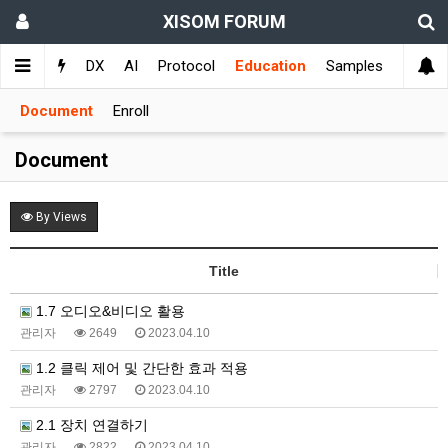
XISOM FORUM
s
Q&A
DX
AI
Protocol
Education
Samples
Document
Enroll
Document
By Views
Title
1.7 오디오&비디오 활용
관리자
2649
2023.04.10
1.2 클릭 제어 및 간단한 효과 적용
관리자
2797
2023.04.10
2.1 장치 연결하기
관리자
2822
2023.04.10