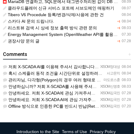
MariaDB 연결하고, SQL문에서 태그변수처리된 값이 DB 레코드에 NULL 로 삽입됨
08.09
클라우드플레어 신규 서비스 포트에 서브도메인 매핑하기
08.07
Tibero V6 Procedule 등록/변경/삭제/사용에 관한 건
08.04
스카다 AI 문의 드립니다.
08.04
+1
리스트뷰 검색 시 상세 정보 출력 방식 관련 문의
08.03
+1
Energy Management System (OpenWeather API를 활용한 날씨 정보 조회)
07.30
권장사양 문의 글
07.28
+1
Comments
+
저희 X-SCADA AI를 이용해 주셔서 감사합니다. 문의 사항에 대하여 답변드리겠습니다. 문의하신 내용을 …
XISOM정대성
08.04
혹시 스케줄러 동작 조건을 시간단위로 설정하려면 일단위를 여러개 설정하는거 말고 방법이 있을까요?
사고문치
08.04
관리자님, 다각형(Polygon)의 경우 여러 형태로 도형을 그려서 첫 점과 끝 점을 이었음에도 불구하고 완…
마도로스훈
08.03
안녕하십니까? 저희 X-SCADA를 사용해 주셔서 감사합니다. 문의하신 리스트뷰의 열 구성 변경 기능에 대해…
XISOM신명호
08.03
안녕하세요. 저희 X-SCADA에 관심 가져주셔서 감사합니다. 자이솜 웹사이트의 X-SCADA AI 소개 페…
XISOM김국진
07.28
안녕하세요. 저희 X-SCADA AI에 관심 가져주셔서 감사합니다. 해당 라이선스 버전은 X-SCADA AI…
XISOM김국진
07.28
Offline 방식으로 인증한 PC를 반드시 반납(Return) 처리해주셔야 다른 PC에서도 사용 가능합니다…
XISOM김국진
07.20
Introduction to the Site
Terms of Use
Privacy Policy