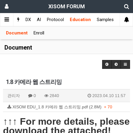
XISOM FORUM
s
Q&A
DX
AI
Protocol
Education
Samples
Document
Enroll
Document
1.8 카메라 웹 스트리밍
관리자
0
2840
2023.04.10 11:57
XISOM EDU_1.8 카메라 웹 스트리밍.pdf (2.8M)
+ 70
​↑↑↑ For more details, please
download the attached!