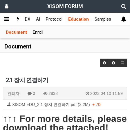
XISOM FORUM
s
Q&A
DX
AI
Protocol
Education
Samples
Document
Enroll
Document
2.1 장치 연결하기
관리자
0
2838
2023.04.10 11:59
XISOM EDU_2.1 장치 연결하기.pdf (2.2M)
+ 70
​↑↑↑ For more details, please
download the attached!