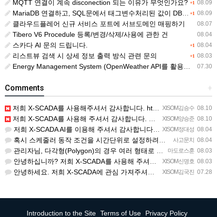
MQTT 연결이 계속 disconection 되는 이유가 무엇인가요?
08.09
+1
MariaDB 연결하고, SQL문에서 태그변수처리된 값이 DB 레코드에 NULL 로 삽입됨
08.09
+1
클라우드플레어 신규 서비스 포트에 서브도메인 매핑하기
08.07
Tibero V6 Procedule 등록/변경/삭제/사용에 관한 건
08.04
스카다 AI 문의 드립니다.
08.04
+1
리스트뷰 검색 시 상세 정보 출력 방식 관련 문의
08.03
+1
Energy Management System (OpenWeather API를 활용한 날씨 정보 조회)
07.30
Comments
+
저희 X-SCADA를 사용해주셔서 감사합니다. https://forum.xisom.com/ko-kr/bbs/…
XISOM김승수
08.10
저희 X-SCADA를 사용해 주셔서 감사합니다. 문의하신 내용에 대하여 다음과 같이 안내드립니다. Q. 문의…
XISOM양승준
08.10
저희 X-SCADA AI를 이용해 주셔서 감사합니다. 문의 사항에 대하여 답변드리겠습니다. 문의하신 내용을 …
XISOM정대성
08.04
혹시 스케줄러 동작 조건을 시간단위로 설정하려면 일단위를 여러개 설정하는거 말고 방법이 있을까요?
사고문치
08.04
관리자님, 다각형(Polygon)의 경우 여러 형태로 도형을 그려서 첫 점과 끝 점을 이었음에도 불구하고 완…
마도로스훈
08.03
안녕하십니까? 저희 X-SCADA를 사용해 주셔서 감사합니다. 문의하신 리스트뷰의 열 구성 변경 기능에 대해…
XISOM신명호
08.03
안녕하세요. 저희 X-SCADA에 관심 가져주셔서 감사합니다. 자이솜 웹사이트의 X-SCADA AI 소개 페…
XISOM김국진
07.28
Introduction to the Site
Terms of Use
Privacy Policy