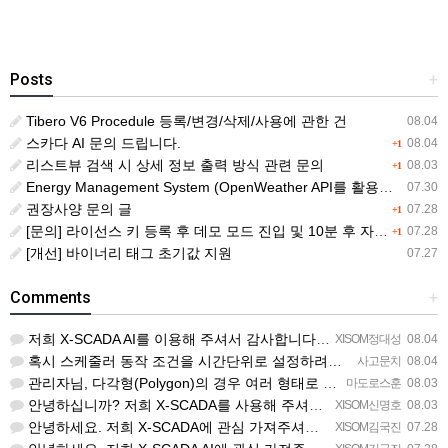
Posts
+
Tibero V6 Procedule 등록/변경/삭제/사용에 관한 건
08.04
스카다 AI 문의 드립니다.
08.04
+1
리스트뷰 검색 시 상세 정보 출력 방식 관련 문의
08.03
+1
Energy Management System (OpenWeather API를 활용한 날씨 정보 조회)
07.30
권장사양 문의 글
07.28
+1
[문의] 라이선스 키 등록 후 데모 모드 진입 및 10분 후 자동 종료 현상
07.28
+1
[개선] 바이너리 태그 초기값 지원
07.27
Comments
+
저희 X-SCADA AI를 이용해 주셔서 감사합니다. 문의 사항에 대하여 답변드리겠습니다. 문의하신 내용을 …
XISOM정대성
08.04
혹시 스케줄러 동작 조건을 시간단위로 설정하려면 일단위를 여러개 설정하는거 말고 방법이 있을까요?
사고문치
08.04
관리자님, 다각형(Polygon)의 경우 여러 형태로 도형을 그려서 첫 점과 끝 점을 이었음에도 불구하고 완…
마도로스훈
08.03
안녕하십니까? 저희 X-SCADA를 사용해 주셔서 감사합니다. 문의하신 리스트뷰의 열 구성 변경 기능에 대해…
XISOM신명호
08.03
안녕하세요. 저희 X-SCADA에 관심 가져주셔서 감사합니다. 자이솜 웹사이트의 X-SCADA AI 소개 페…
XISOM김국진
07.28