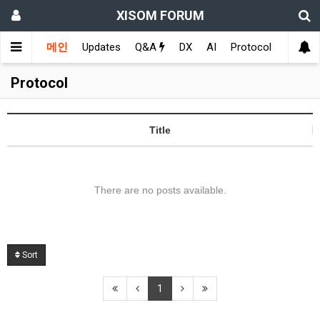
XISOM FORUM
메인
Updates
Q&A
DX
AI
Protocol
Educat
Protocol
Title
There are no posts available.
Sort
1