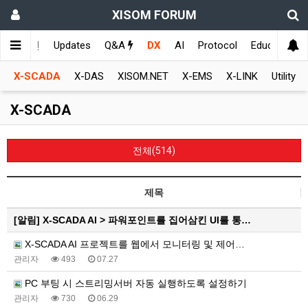
XISOM FORUM
메인
Updates
Q&A
DX
AI
Protocol
Education
X-SCADA
X-DAS
XISOM.NET
X-EMS
X-LINK
Utility
X-SCADA
전체(514)
제목
[알림]
X-SCADA AI > 파워포인트를 집어삼킨 UI를 통…
X-SCADA AI 프로젝트를 웹에서 모니터링 및 제어…
관리자
493
07.27
PC 부팅 시 스트리밍서버 자동 실행하도록 설정하기
관리자
730
06.29