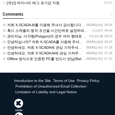
[개선] 바이너리 태그 초기값 지원
07.27
Comments
+
저희 X-SCADA AI를 이용해 주셔서 감사합니다. 문의 사항에 대하여 답변드리겠습니다. 문의하신 내용을 …
XISOM정대성
08.04
혹시 스케줄러 동작 조건을 시간단위로 설정하려면 일단위를 여러개 설정하는거 말고 방법이 있을까요?
사고문치
08.04
관리자님, 다각형(Polygon)의 경우 여러 형태로 도형을 그려서 첫 점과 끝 점을 이었음에도 불구하고 완…
마도로스훈
08.03
안녕하십니까? 저희 X-SCADA를 사용해 주셔서 감사합니다. 문의하신 리스트뷰의 열 구성 변경 기능에 대해…
XISOM신명호
08.03
안녕하세요. 저희 X-SCADA에 관심 가져주셔서 감사합니다. 자이솜 웹사이트의 X-SCADA AI 소개 페…
XISOM김국진
07.28
안녕하세요. 저희 X-SCADA AI에 관심 가져주셔서 감사합니다. 해당 라이선스 버전은 X-SCADA AI…
XISOM김국진
07.28
Offline 방식으로 인증한 PC를 반드시 반납(Return) 처리해주셔야 다른 PC에서도 사용 가능합니다…
XISOM김국진
07.20
Introduction to the Site
Terms of Use
Privacy Policy
Prohibition of Unauthorized Email Collection
Limitation of Liability and Legal Notice