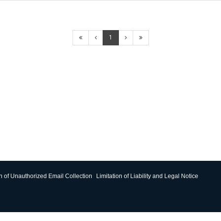
1
on of Unauthorized Email Collection
Limitation of Liability and Legal Notice