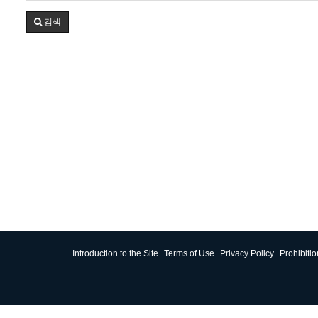
검색
Introduction to the Site
Terms of Use
Privacy Policy
Prohibiti