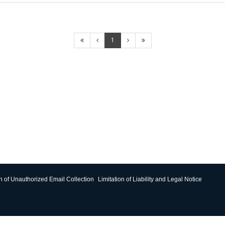
1
on of Unauthorized Email Collection
Limitation of Liability and Legal Notice