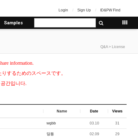
Login
Sign Up
ID&PW Find
Samples
Q&A > License
share information.
したりするためのスペースです。
한 공간입니다.
Name
Date
Views
wgbb
03.10
31
딩동
02.09
29