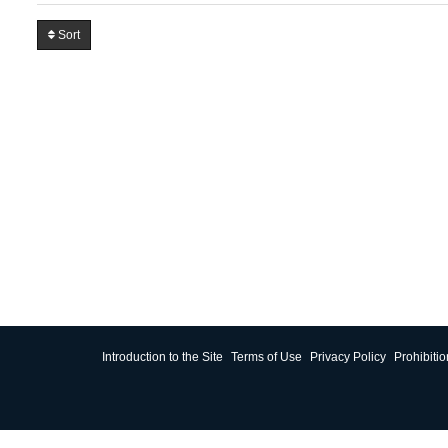
Sort
Introduction to the Site
Terms of Use
Privacy Policy
Prohibiti