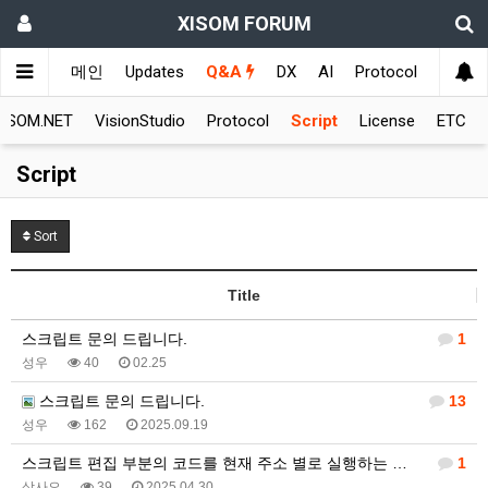
XISOM FORUM
메인
Updates
Q&A
DX
AI
Protocol
Educat
XISOM.NET
VisionStudio
Protocol
Script
License
ETC
Script
Sort
Title
스크립트 문의 드립니다.
1
성우
40
02.25
스크립트 문의 드립니다.
13
성우
162
2025.09.19
스크립트 편집 부분의 코드를 현재 주소 별로 실행하는 …
1
삼사오
39
2025.04.30