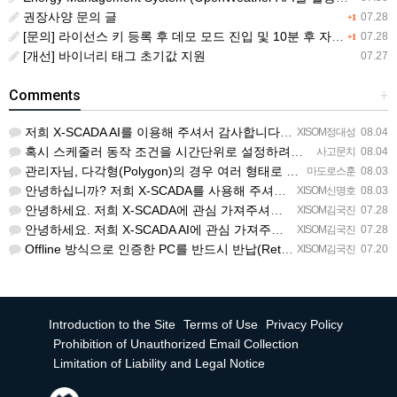
권장사양 문의 글
07.28
+1
[문의] 라이선스 키 등록 후 데모 모드 진입 및 10분 후 자동 종료 현상
07.28
+1
[개선] 바이너리 태그 초기값 지원
07.27
Comments
+
저희 X-SCADA AI를 이용해 주셔서 감사합니다. 문의 사항에 대하여 답변드리겠습니다. 문의하신 내용을 …
XISOM정대성
08.04
혹시 스케줄러 동작 조건을 시간단위로 설정하려면 일단위를 여러개 설정하는거 말고 방법이 있을까요?
사고문치
08.04
관리자님, 다각형(Polygon)의 경우 여러 형태로 도형을 그려서 첫 점과 끝 점을 이었음에도 불구하고 완…
마도로스훈
08.03
안녕하십니까? 저희 X-SCADA를 사용해 주셔서 감사합니다. 문의하신 리스트뷰의 열 구성 변경 기능에 대해…
XISOM신명호
08.03
안녕하세요. 저희 X-SCADA에 관심 가져주셔서 감사합니다. 자이솜 웹사이트의 X-SCADA AI 소개 페…
XISOM김국진
07.28
안녕하세요. 저희 X-SCADA AI에 관심 가져주셔서 감사합니다. 해당 라이선스 버전은 X-SCADA AI…
XISOM김국진
07.28
Offline 방식으로 인증한 PC를 반드시 반납(Return) 처리해주셔야 다른 PC에서도 사용 가능합니다…
XISOM김국진
07.20
Introduction to the Site
Terms of Use
Privacy Policy
Prohibition of Unauthorized Email Collection
Limitation of Liability and Legal Notice