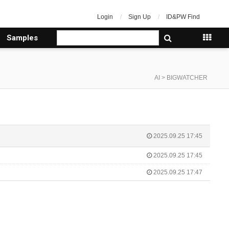
Login
Sign Up
ID&PW Find
Samples
AI > BIGWATCHER
2025.09.25 17:45
2025.09.25 17:45
2025.09.25 17:47