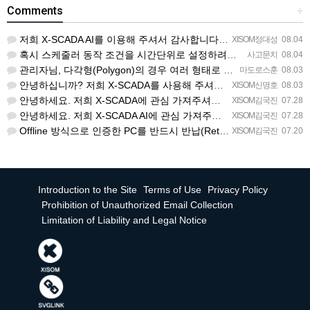
Comments
+
저희 X-SCADA AI를 이용해 주셔서 감사합니다. 문의 사항에 대하여 답변드리겠습니다. 문의하신 내용을 …
XISOM정대성
08.04
혹시 스케줄러 동작 조건을 시간단위로 설정하려면 일단위를 여러개 설정하는거 말고 방법이 있을까요?
사고문치
08.04
관리자님, 다각형(Polygon)의 경우 여러 형태로 도형을 그려서 첫 점과 끝 점을 이었음에도 불구하고 완…
마도로스훈
08.03
안녕하십니까? 저희 X-SCADA를 사용해 주셔서 감사합니다. 문의하신 리스트뷰의 열 구성 변경 기능에 대해…
XISOM신명호
08.03
안녕하세요. 저희 X-SCADA에 관심 가져주셔서 감사합니다. 자이솜 웹사이트의 X-SCADA AI 소개 페…
XISOM김국진
07.28
안녕하세요. 저희 X-SCADA AI에 관심 가져주셔서 감사합니다. 해당 라이선스 버전은 X-SCADA AI…
XISOM김국진
07.28
Offline 방식으로 인증한 PC를 반드시 반납(Return) 처리해주셔야 다른 PC에서도 사용 가능합니다…
XISOM김국진
07.20
Introduction to the Site
Terms of Use
Privacy Policy
Prohibition of Unauthorized Email Collection
Limitation of Liability and Legal Notice