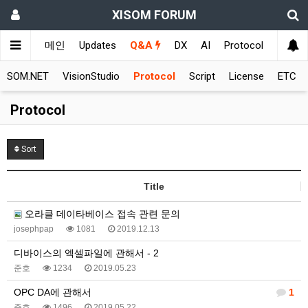
XISOM FORUM
메인
Updates
Q&A
DX
AI
Protocol
Educat
XISOM.NET
VisionStudio
Protocol
Script
License
ETC
Protocol
Sort
Title
오라클 데이타베이스 접속 관련 문의
josephpap
1081
2019.12.13
디바이스의 엑셀파일에 관해서 - 2
준호
1234
2019.05.23
OPC DA에 관해서
1
준호
1496
2019.05.22